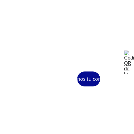
n Lectura 
Fácil  de 
la 
Comunita
t 
Valencian
a
Envíanos tu consulta
© 2025. All 
Política 
Aviso 
Protecci
rights 
de 
legal
ón de 
reserved.
cookies
datos