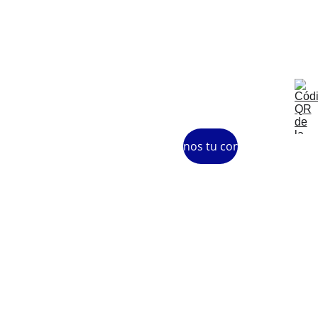
la 
Comunita
t 
Valencian
a
Envíanos tu consulta
© 2025. All 
Política 
Aviso 
Protecci
rights 
de 
legal
ón de 
reserved.
cookies
datos